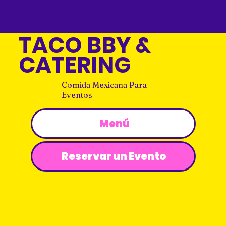
TACO BBY
TACO BBY &
CATERING
Comida Mexicana Para
Eventos
Menú
Reservar un Evento