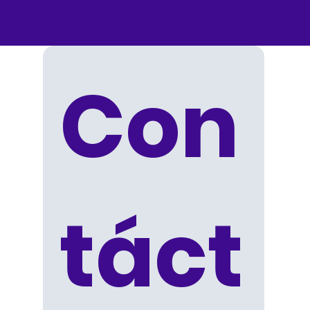
TACO BBY
Con
táct